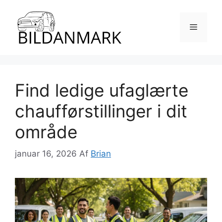
Hop
til
Menu
indhold
Find ledige ufaglærte
chaufførstillinger i dit
område
januar 16, 2026
Af
Brian