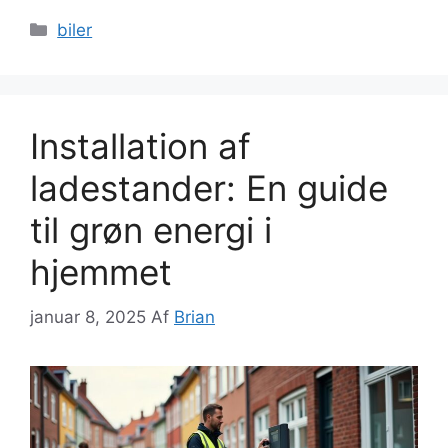
Kategorier
biler
Installation af
ladestander: En guide
til grøn energi i
hjemmet
januar 8, 2025
Af
Brian