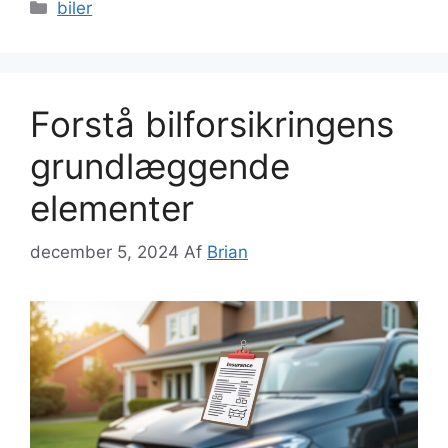
Kategorier
biler
Forstå bilforsikringens
grundlæggende
elementer
december 5, 2024
Af
Brian